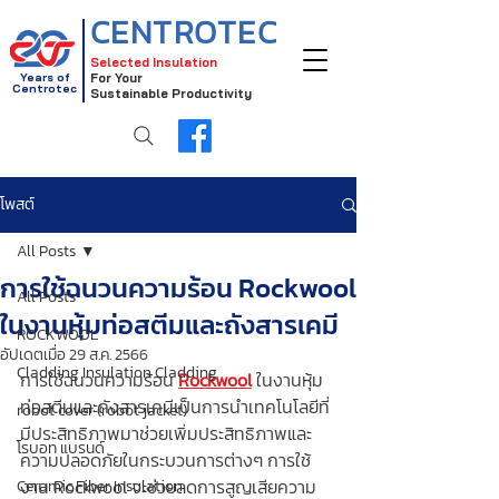
CENTROTEC
Selected Insulation
Years of
For Your
Centrotec
Sustainable Productivity
โพสต์
All Posts
การใช้ฉนวนความร้อน Rockwool
All Posts
ในงานหุ้มท่อสตีมและถังสารเคมี
ROCKWOOL
อัปเดตเมื่อ
29 ส.ค. 2566
Cladding Insulation Cladding
การใช้ฉนวนความร้อน 
Rockwool
ในงานหุ้ม
ท่อสตีมและถังสารเคมีเป็นการนำเทคโนโลยีที่
robot cover (robot jacket)
มีประสิทธิภาพมาช่วยเพิ่มประสิทธิภาพและ
โรบอท แบรนด์
ความปลอดภัยในกระบวนการต่างๆ การใช้
งาน Rockwool จะช่วยลดการสูญเสียความ
Ceramic Fiber Insulation