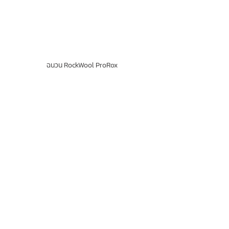
ฉนวน RockWool ProRox