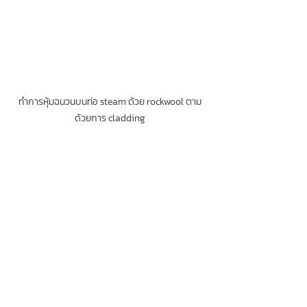
ทำการหุ้มฉนวนบนท่อ steam ด้วย rockwool ตาม
ด้วยการ cladding