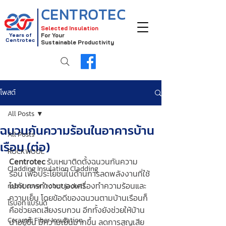
CENTROTEC
Selected Insulation
Years of
For Your
Centrotec
Sustainable Productivity
โพสต์
All Posts
ฉนวนกันความร้อนในอาคารบ้าน
All Posts
เรือน (ต่อ)
ROCKWOOL
Centrotec 
รับเหมาติดตั้งฉนวนกันความ
Cladding Insulation Cladding
ร้อน เพื่อประโยชน์ในด้านการลดพลังงานที่ใช้
ไปกับการทำงานของเครื่องทำความร้อนและ
robot cover (robot jacket)
ความเย็น โดยข้อดีของฉนวนตามบ้านเรือนก็
โรบอท แบรนด์
คือช่วยลดเสียงรบกวน อีกทั้งยังช่วยให้บ้าน
Ceramic Fiber Insulation
น่าอยู่ขึ้น มีความเย็นมากขึ้น ลดการสูญเสีย