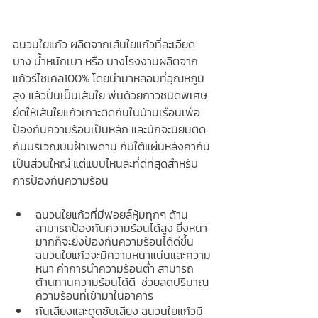
ฉนวนใยแก้ว ผลิตจากเส้นใยแก้วที่ละเอียด 
บาง น้ำหนักเบา หรือ บางโรงงานผลิตจาก
แก้วรีไซเคิล100% โดยนำมาหลอมที่อุณหภูมิ
สูง แล้วปั่นเป็นเส้นใย พ่นด้วยกาวชนิดพิเศษ
ยึดให้เส้นใยแก้วเกาะติดกันในบ้านเรือนเพื่อ
ป้องกันความร้อนเป็นหลัก และมักจะนิยมติด
กันบริเวณบนฝ้าเพดาน กับใต้แผ่นหลังคากัน
เป็นส่วนใหญ่ แต่แบบไหนละที่ดีที่สุดสำหรับ
การป้องกันความร้อน 
ฉนวนใยแก้วที่มีฟอยล์หุ้มทุกๆ ด้าน 
สามารถป้องกันความร้อนได้สูง ยิ่งหนา
มากก็จะยิ่งป้องกันความร้อนได้ดีขึ้น 
ฉนวนใยแก้วจะมีความหนาแน่นและความ
หนา ค่าการนำความร้อนต่ำ สามารถ
ต้านทานความร้อนได้ดี  ช่วยลดปริมาณ
ความร้อนที่เข้ามาในอาคาร
กันเสียงและดูดซับเสียง ฉนวนใยแก้วมี