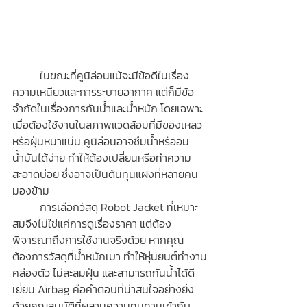
	ในขณะที่คูนิล่อนแม้จะมีข้อดีในเรื่อง
ความเหนียวและการระบายอากาศ แต่ก็มีข้อ
จำกัดในเรื่องการกันน้ำและน้ำหนัก โดยเฉพาะ
เมื่อต้องใช้งานในสภาพแวดล้อมที่มีของเหลว
หรือฝุ่นหนาแน่น คูนิล่อนอาจซึมน้ำหรืออม
น้ำมันได้ง่าย ทำให้ต้องเปลี่ยนหรือทำความ
สะอาดบ่อย ซึ่งอาจเป็นต้นทุนแฝงที่หลายคน
มองข้าม
	การเลือกวัสดุ Robot Jacket ที่เหมาะ
สมจึงไม่ใช่แค่การดูเรื่องราคา แต่ต้อง
พิจารณาถึงการใช้งานจริงด้วย หากคุณ
ต้องการวัสดุที่น้ำหนักเบา ทำให้หุ่นยนต์ทำงาน
คล่องตัว ไม่สะสมฝุ่น และสามารถกันน้ำได้ดี
เยี่ยม Airbag คือคำตอบที่น่าสนใจอย่างยิ่ง 
ด้วยคุณสมบัติที่ผสานความทนทานเข้ากับ