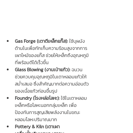
Gas Forge (เตาตีเหล็กแก๊ส):
 ใช้บุผนัง
ด้านในเพื่อกักเก็บความร้อนสูงจากการ
เผาไหม้ของแก๊ส ช่วยให้เหล็กถึงอุณหภูมิ
ที่พร้อมตีได้เร็วขึ้น
Glass Blowing (งานเป่าแก้ว):
 ฉนวน
ช่วยควบคุมอุณหภูมิในเตาหลอมแก้วให้
สม่ำเสมอ ซึ่งสำคัญมากต่อความอ่อนตัว
ของเนื้อแก้วก่อนขึ้นรูป
Foundry (โรงหล่อโลหะ):
 ใช้ในเตาหลอม
เหล็กหรือโลหะนอกกลุ่มเหล็ก เพื่อ
ป้องกันการสูญเสียพลังงานในขณะ
หลอมโลหะปริมาณมาก
Pottery & Kiln (เตาเผา