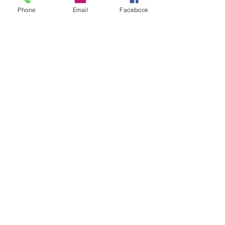
Phone
Email
Facebook
ความคิดเห็น
เขียนความคิดเห็น…
งานหุ้มฉนวนแบบ Cladding
ฉนวน Rockwool ค
และ Removable Insulation
ทำไมโรงงานและอ
Jacket ต่างกันอย่างไร
อุตสาหกรรมเลือกใช