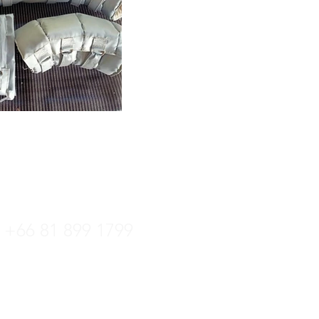
tline
+66 36 222 822
+66 81 899 1799
ล:
kittipat.centrotec@gmail.com
 +66 36 222 822
์: +66 36 221 181