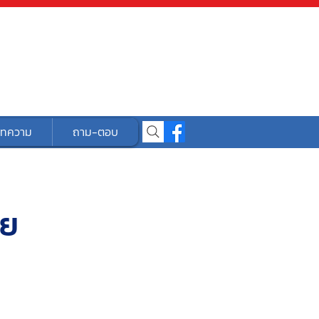
ทความ
ถาม-ตอบ
ีย