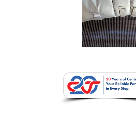
บริษัท เซนโทรเทค จำก
237 / 51-52 ถ. พหลโยธิน ต.ปากเพรี
อ. เมืองสระบุรี จ. สระบุรี 18000