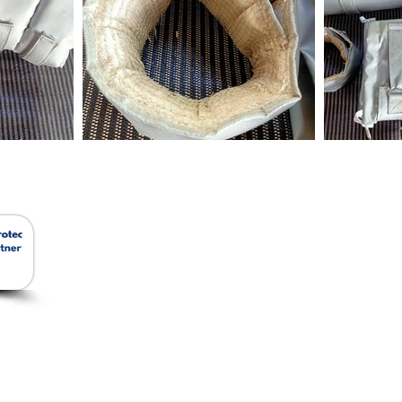
สินค้าของเรา
Ho
Removable Insulation
Jacket
ัด
Ceramic Foam Filter
อีเม
โทร:
ยว
Ceramic Fiber
แฟกซ
Insulation and Cladding