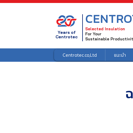
CENTRO
Selected Insulation
Years of
For Your
Centrotec
Sustainable Productivi
Centrotec.co,Ltd
แนะนำ
ฉ