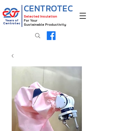
CENTROTEC
Selected Insulation
Years of
For Your
Centrotec
Sustainable Productivity