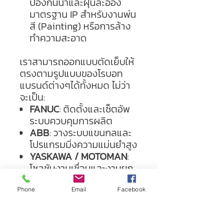
ป้องกันน้ำและฝุ่นละออง
มาตรฐาน IP สำหรับงานพ่น
สี (Painting) หรือการล้าง
ทำความสะอาด
เราสามารถออกแบบตัดเย็บให้
ตรงตามรูปแบบของโรบอท
แบรนด์ต่างๆได้ทั้งหมด ไม่ว่า
จะเป็น:
FANUC
: ติดตั้งและเซ็ตอัพ
ระบบควบคุมการผลิต
ABB
: วางระบบแขนกลและ
โปรแกรมมิ่งความแม่นยำสูง
YASKAWA / MOTOMAN
:
โซลูชันงานเชื่อมและงานยก
พาเลท (Palletizing)
KUKA
: ระบบหุ่นยนต์
Phone
Email
Facebook
ประสิทธิภาพสูงสำหรับ
อุตสาหกรรมยานยนต์