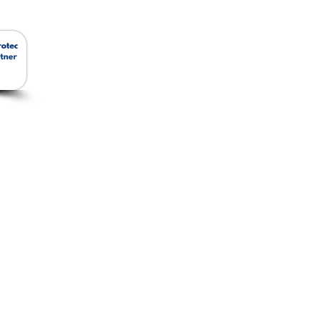
สินค้าของเรา
Ho
Removable Insulation
Jacket
ัด
Ceramic Foam Filter
อีเม
โทร:
ยว
Ceramic Fiber
แฟกซ
Insulation and Cladding
Microfiber Insulation
Rockwool Insulation
Fiberglass Fabrics
Food Grade Filters &
Joints
Robot Jacket