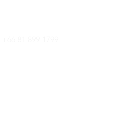
tline
+66 36 222 822
+66 81 899 1799
ล:
kittipat.centrotec@gmail.com
 +66 36 222 822
์: +66 36 221 181