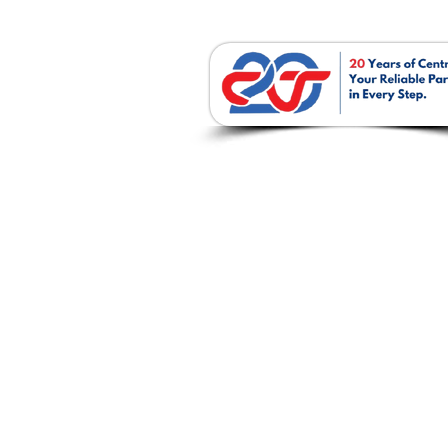
บริษัท เซนโทรเทค จำก
237 / 51-52 ถ. พหลโยธิน ต.ปากเพรี
อ. เมืองสระบุรี จ. สระบุรี 18000