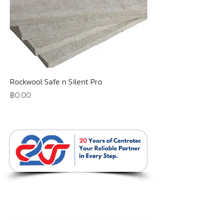
Rockwool Safe n Silent Pro
ราคา
฿0.00
บริษัท เซนโทรเทค จำกัด
237 / 51-52 ถ. พหลโยธิน ต.ปากเพรียว