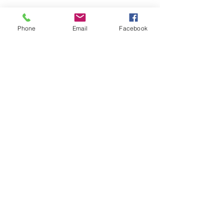
อ. เมืองสระบุรี จ. สระบุรี 18000
อีเมล:
kittipat.centrotec@gmail.com
Phone
Email
Facebook
โทร:
+66 36 222 822
แฟกซ์:
+66 36 221 181
Hotline
+66 36 222 822
+66 81 899 1799
© 2026 บริษัท เซนโทรเทค จำกัด